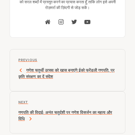
को सरल शब्दों में प्रस्तुत करने का प्रयास करता हूँ, ताकि लोग इसे अपनी
रोज़मर्रा की ज़िंदगी से जोड़ सकें।
P
P
o
PREVIOUS
r
गणेश चतुर्थी उत्सव को खास बनाएंगे ईको फ्रेंडली गणपति, प्र
s
e
कृति संरक्षण का दें संदेश
v
t
i
n
o
u
a
N
NEXT
s
v
e
P
गणपति की विदाई: अनंत चतुर्दशी पर गणेश विसर्जन का महत्व और
x
o
i
विधि
t
s
P
g
t
o