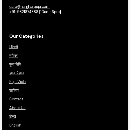
care@hargharpuja.com
+91-9821874888 [10am-6pm]
Our Categories
Hindi
त्यौहार
पूजा विधि
ज्ञान विज्ञान
Puja Vidhi
साहित्य
Contact
About Us
हिन्दी
English