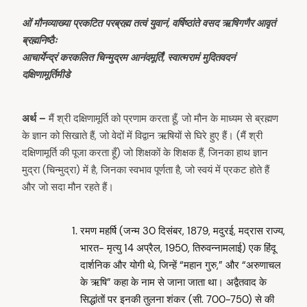
ओं मौनव्याख्या प्रकटित परब्रह्म तत्वं युवानं, वर्षिष्ठांते वसद ऋषिगणैर आवृतं
arch
ब्रह्मनिष्ठैः
:
आचार्येन्द्रं करकलित चिन्मुद्रम आनंदमूर्तिं, स्वात्मरामं मुदितवदनं
दक्षिणामूर्तिमीडे
अर्थ –
मैं श्री दक्षिणामूर्ति को प्रणाम करता हूँ, जो मौन के माध्यम से ब्रह्मण
के ज्ञान को सिखाते हैं, जो वेदों में विद्वान ऋषियों से घिरे हुए हैं। (मैं श्री
दक्षिणामूर्ति की पूजा करता हूँ) जो शिक्षकों के शिक्षक हैं, जिनका हाथ ज्ञान
मुद्रा (चिन्मुद्रा) में है, जिनका स्वभाव पूर्णता है, जो स्वयं में प्रकट होते हैं
और जो सदा मौन रहते हैं।
रमण महर्षि (जन्म 30 दिसंबर, 1879, मदुरई, मद्रास राज्य,
भारत- मृत्यु 14 अप्रैल, 1950, तिरुवन्नामलाई) एक हिंदू
दार्शनिक और योगी थे, जिन्हें “महान गुरु,” और “अरुणाचल
के ऋषि” कहा के नाम से जाना जाता था। अद्वैतवाद के
सिद्धांतों पर इनकी तुलना शंकर (सी. 700-750) से की