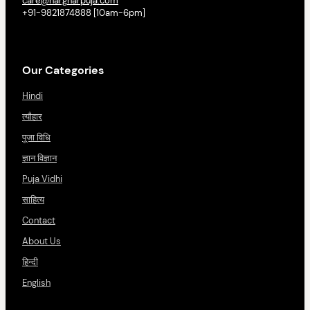
care@hargharpuja.com
+91-9821874888 [10am-6pm]
Our Categories
Hindi
त्यौहार
पूजा विधि
ज्ञान विज्ञान
Puja Vidhi
साहित्य
Contact
About Us
हिन्दी
English