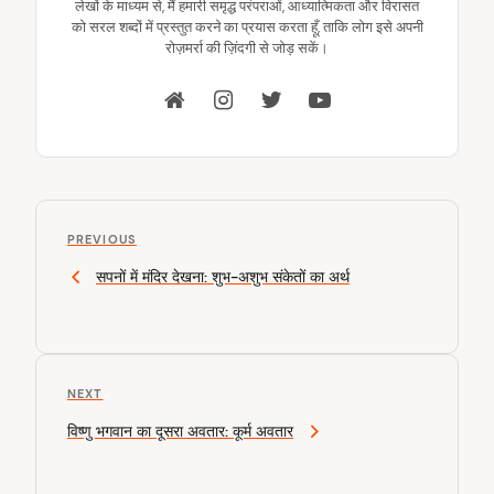
लेखों के माध्यम से, मैं हमारी समृद्ध परंपराओं, आध्यात्मिकता और विरासत
को सरल शब्दों में प्रस्तुत करने का प्रयास करता हूँ, ताकि लोग इसे अपनी
रोज़मर्रा की ज़िंदगी से जोड़ सकें।
P
P
o
PREVIOUS
r
सपनों में मंदिर देखना: शुभ-अशुभ संकेतों का अर्थ
s
e
v
t
i
n
o
u
a
N
NEXT
s
v
e
P
विष्णु भगवान का दूसरा अवतार: कूर्म अवतार
x
o
i
t
s
P