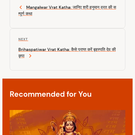
o
r
Mangalwar Vrat Katha: जानिए श्री हनुमान व्रत की स
s
e
म्पूर्ण कथा
v
t
i
n
o
u
a
N
NEXT
s
v
e
P
Brihaspatiwar Vrat Katha: कैसे प्राप्त करें बृहस्पति देव की
x
o
i
कृपा
t
s
P
g
t
o
a
s
t
t
Recommended for You
i
o
n