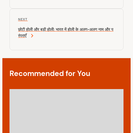
i
n
o
u
a
N
NEXT
s
v
e
P
छोटी होली और बड़ी होली: भारत में होली के अलग-अलग नाम और प
x
o
i
रंपराएँ
t
s
P
g
t
o
a
s
t
t
Recommended for You
i
o
n