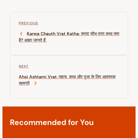
P
P
o
PREVIOUS
r
Karwa Chauth Vrat Katha: करवा चौथ व्रत कथा क्या
s
e
है? आइए जानते हैं
v
t
i
n
o
u
a
N
NEXT
s
v
e
P
Ahoi Ashtami Vrat: महत्व, कथा और पूजा के लिए आवश्यक
x
o
i
सामग्री
t
s
P
g
t
o
a
s
t
t
Recommended for You
i
o