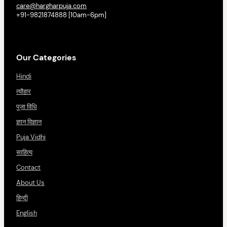
care@hargharpuja.com
+91-9821874888 [10am-6pm]
Our Categories
Hindi
त्यौहार
पूजा विधि
ज्ञान विज्ञान
Puja Vidhi
साहित्य
Contact
About Us
हिन्दी
English