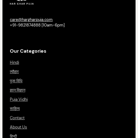
care@hargharpuja.com
+91-9821874888 [10am-6pm]
Our Categories
Hindi
त्यौहार
पूजा विधि
ज्ञान विज्ञान
Puja Vidhi
साहित्य
Contact
About Us
हिन्दी