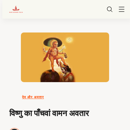
HarGharPuja
Skip
to
content
देव और अवतार
विष्णु का पाँचवां वामन अवतार