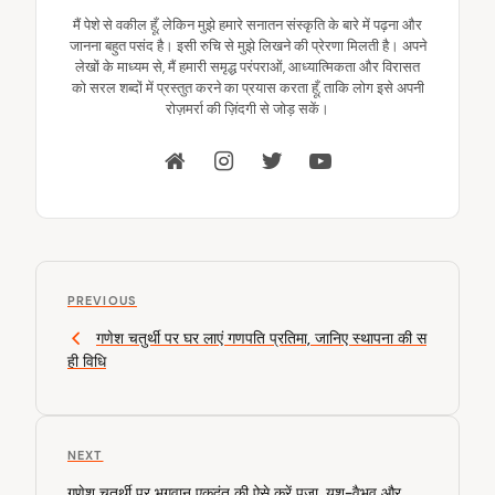
मैं पेशे से वकील हूँ, लेकिन मुझे हमारे सनातन संस्कृति के बारे में पढ़ना और
जानना बहुत पसंद है। इसी रुचि से मुझे लिखने की प्रेरणा मिलती है। अपने
लेखों के माध्यम से, मैं हमारी समृद्ध परंपराओं, आध्यात्मिकता और विरासत
को सरल शब्दों में प्रस्तुत करने का प्रयास करता हूँ, ताकि लोग इसे अपनी
रोज़मर्रा की ज़िंदगी से जोड़ सकें।
P
P
o
PREVIOUS
r
गणेश चतुर्थी पर घर लाएं गणपति प्रतिमा, जानिए स्थापना की स
s
e
ही विधि
v
t
i
n
o
u
a
N
NEXT
s
v
e
P
गणेश चतुर्थी पर भगवान एकदंत की ऐसे करें पूजा, यश-वैभव और