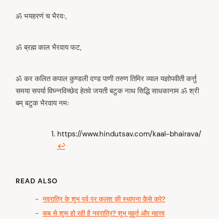
ॐ भयहरणं च भैरवः,
ॐ ब्रह्म काल भैरवाय फट,
ॐ कर कलित कपाल कुण्डली दण्ड पाणी तरुण तिमिर व्याल यज्ञोपवीती कर्त्तु
समया सपर्या विघ्न्नविच्छेद हेतवे जयती बटुक नाथ सिद्धि साधकानाम ॐ श्री
बम् बटुक भैरवाय नमः
https://www.hindutsav.com/kaal-bhairava/
↩︎
READ ALSO
नवरात्रि के शुभ पर्व पर कलश की स्थापना कैसे करे?
कब से शुरू हो रही है नवरात्रि? शुभ मुहूर्त और महत्त्व