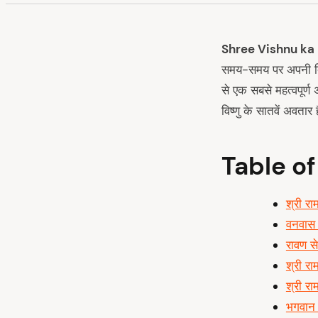
Shree Vishnu ka
समय-समय पर अपनी दिव्
से एक सबसे महत्वपूर्ण 
विष्णु के सातवें अवतार ह
Table o
श्री र
वनवास
रावण से
श्री रा
श्री रा
भगवान 