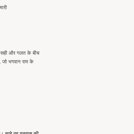
मारी
ं सही और गलत के बीच
ण, जो भगवान राम के
या। चाहे वह वनवास की