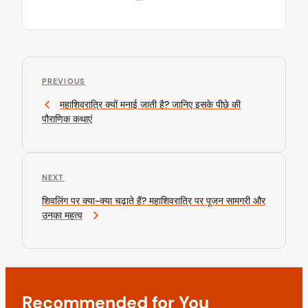
P
P
o
PREVIOUS
r
महाशिवरात्रि क्यों मनाई जाती है? जानिए इसके पीछे की
s
e
पौराणिक कथाएं
v
t
i
n
o
u
a
N
NEXT
s
v
e
P
शिवलिंग पर क्या-क्या चढ़ाते हैं? महाशिवरात्रि पर पूजन सामग्री और
x
o
i
उनका महत्व
t
s
P
g
t
o
a
s
t
t
Recommended for You