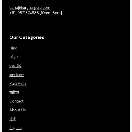
care@hargharpuja.com
+91-9821874888 [10am-6pm]
Our Categories
Hindi
त्यौहार
पूजा विधि
ज्ञान विज्ञान
Puja Vidhi
साहित्य
Contact
About Us
हिन्दी
English