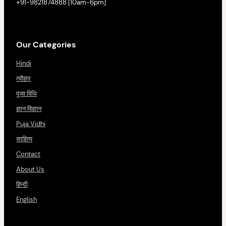
+91-9821874888 [10am-6pm]
Our Categories
Hindi
त्यौहार
पूजा विधि
ज्ञान विज्ञान
Puja Vidhi
साहित्य
Contact
About Us
हिन्दी
English