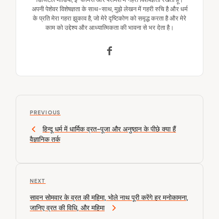
अपनी पेशेवर विशेषज्ञता के साथ-साथ, मुझे लेखन में गहरी रुचि है और धर्म
के प्रति मेरा गहरा झुकाव है, जो मेरे दृष्टिकोण को समृद्ध करता है और मेरे
काम को उद्देश्य और आध्यात्मिकता की भावना से भर देता है।
P
P
o
PREVIOUS
r
हिन्दू धर्म में धार्मिक व्रत-पूजा और अनुष्ठान के पीछे क्या हैं
s
e
वैज्ञानिक तर्क
v
t
i
n
o
u
a
N
NEXT
s
v
e
P
सावन सोमवार के व्रत की महिमा, भोले नाथ पूरी करेंगे हर मनोकामना,
x
o
i
जानिए व्रत की विधि, और महिमा
t
s