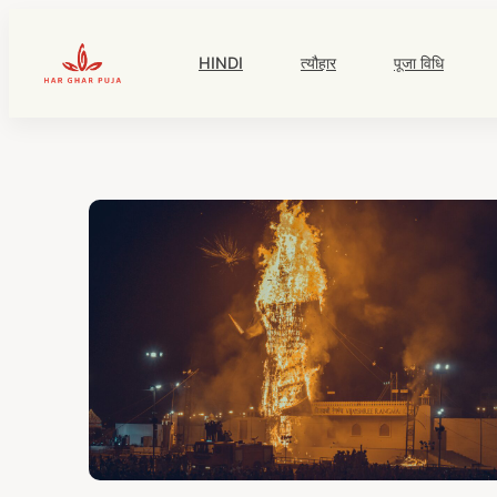
Skip
to
HINDI
त्यौहार
पूजा विधि
content
HarGharPuja