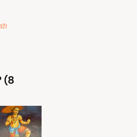
in?)
? (8