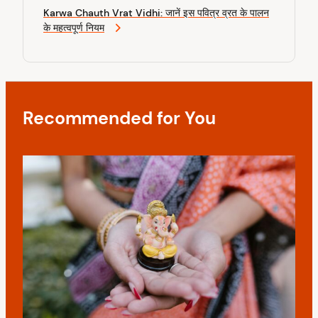
v
e
P
Karwa Chauth Vrat Vidhi: जानें इस पवित्र व्रत के पालन
x
o
i
के महत्वपूर्ण नियम
t
s
P
g
t
o
a
s
t
t
Recommended for You
i
o
n