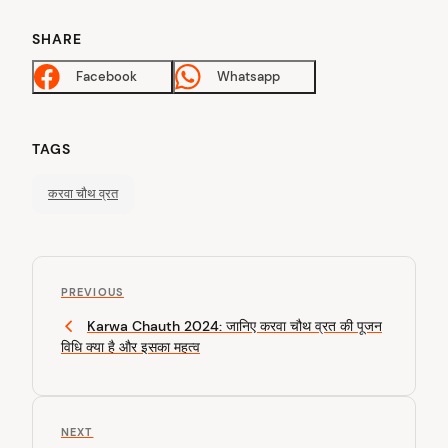
SHARE
Facebook
Whatsapp
TAGS
करवा चौथ व्रत
P
P
o
PREVIOUS
r
Karwa Chauth 2024: जानिए करवा चौथ व्रत की पूजन
s
e
विधि क्या है और इसका महत्व
v
t
i
n
o
u
a
N
NEXT
s