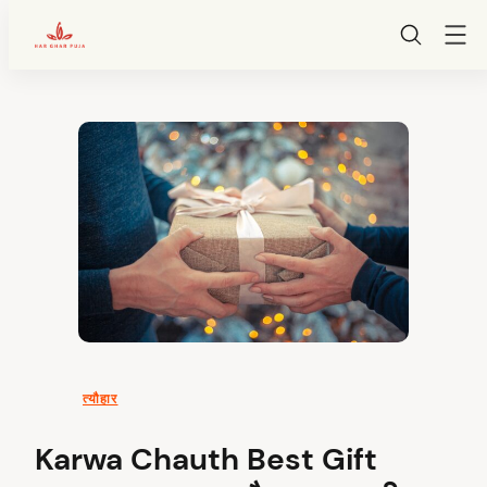
HarGharPuja
Skip
to
content
त्यौहार
Karwa Chauth Best Gift