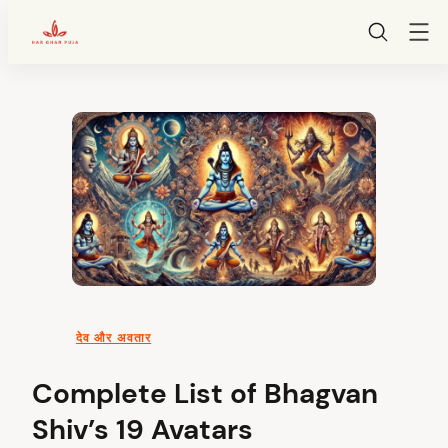
HarGharPuja
Skip
to
content
देव और अवतार
Complete List of Bhagvan
Shiv’s 19 Avatars