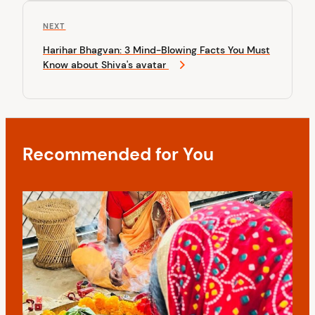
n
o
u
a
N
NEXT
s
v
e
P
Harihar Bhagvan: 3 Mind-Blowing Facts You Must
x
o
i
Know about Shiva's avatar
t
s
P
g
t
o
a
s
t
t
Recommended for You
i
o
n