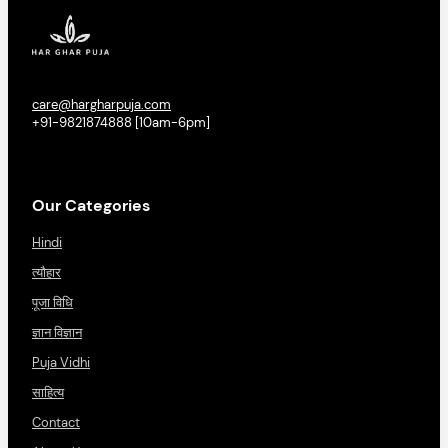
care@hargharpuja.com
+91-9821874888 [10am-6pm]
Our Categories
Hindi
त्यौहार
पूजा विधि
ज्ञान विज्ञान
Puja Vidhi
साहित्य
Contact