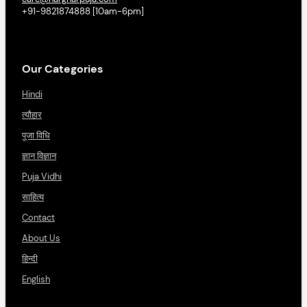
+91-9821874888 [10am-6pm]
Our Categories
Hindi
त्यौहार
पूजा विधि
ज्ञान विज्ञान
Puja Vidhi
साहित्य
Contact
About Us
हिन्दी
English