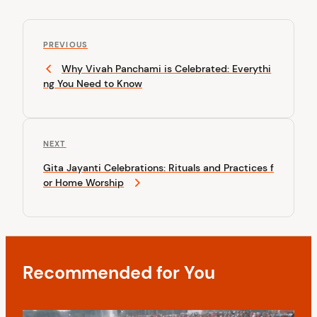
P
P
o
PREVIOUS
r
Why Vivah Panchami is Celebrated: Everythi
s
e
ng You Need to Know
v
t
i
n
o
u
a
N
NEXT
s
v
e
P
Gita Jayanti Celebrations: Rituals and Practices f
x
o
i
or Home Worship
t
s
P
g
t
o
a
s
t
t
Recommended for You
i
o