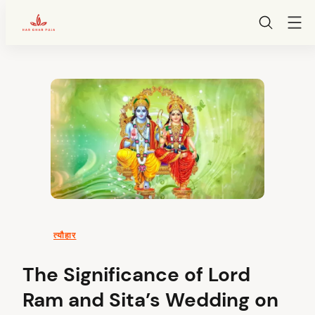
HarGharPuja
Skip
to
content
त्यौहार
The Significance of Lord
Ram and Sita’s Wedding on