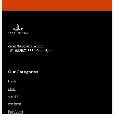
care@hargharpuja.com
+91-9821874888 [10am-6pm]
Our Categories
Hindi
त्यौहार
पूजा विधि
ज्ञान विज्ञान
Puja Vidhi